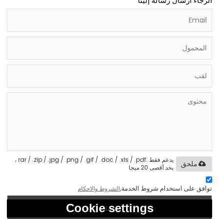
الرجاء ارسال رسالة إلينا
يدعم فقط .rar / .zip / .jpg / .png / .gif / .doc / .xls / .pdf ،
ملحق
بحد أقصى 20 ميجا
توافق على استخدام شروط الخدمة,
الشروط والاحكام
Cookie settings
إرسال