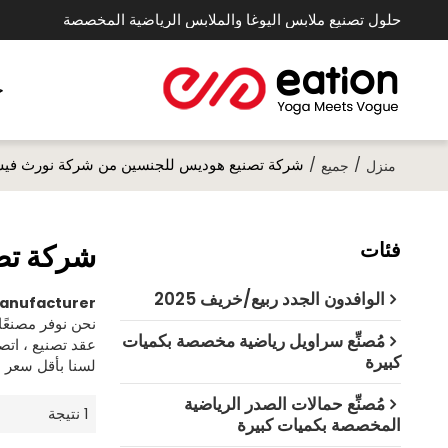
حلول تصنيع ملابس اليوغا والملابس الرياضية المخصصة
خ
/
/
شركة تصنيع هوديس للجنسين من شركة نورث في
منزل
جميع
فئات
شركة تص
الوافدون الجدد ربيع/خريف 2025
Manufacturer
نحن نوفر مصنعً
مُصنِّع سراويل رياضية مخصصة بكميات
عقد تصنيع ، ات
كبيرة
لسنا بأقل سعر
ش
مُصنِّع حمالات الصدر الرياضية
1 نتيجة
المخصصة بكميات كبيرة