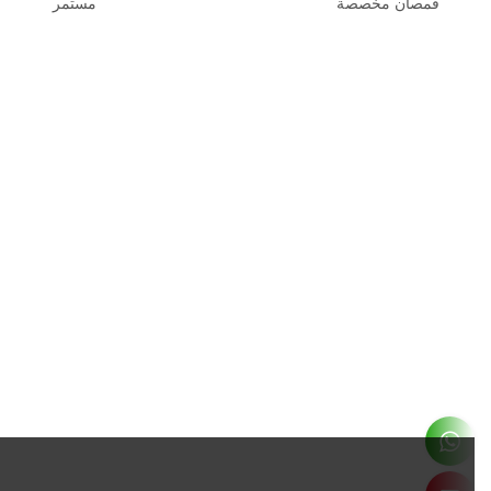
قمصان مخصصة
مستمر