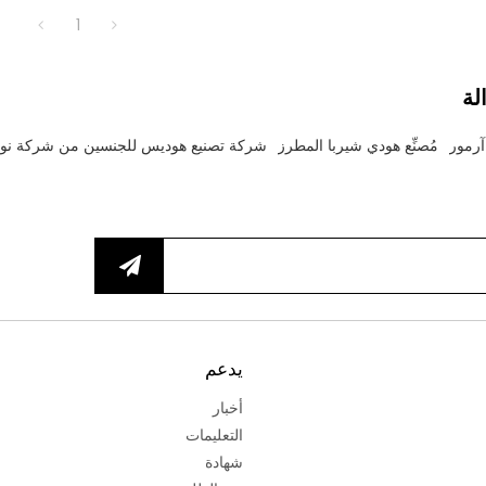
1
لة
 آرمور
مُصنِّع هودي شيربا المطرز
شركة تصنيع هوديس للجنسين من شركة ن
يدعم
أخبار
التعليمات
شهادة