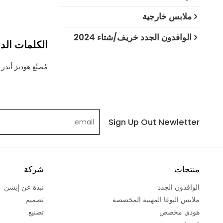
والدفء.
ملابس خارجية
الوافدون الجدد خريف/شتاء 2024
الكلمات الدا
مُصنِّع هوديز أندر
Sign Up Out Newletter
منتجات
شركة
الوافدون الجدد
نبذة عن إيشن
ملابس اليوغا المهنية المخصصة
تصميم
هودي مخصص
تصنيع