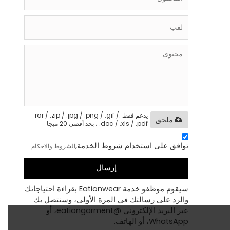
يدعم فقط .rar / .zip / .jpg / .png / .gif /
ملحق
.doc / .xls / .pdf ، بحد أقصى 20 ميجا
توافق على استخدام شروط الخدمة,
الشروط والاحكام
إرسال
سيقوم موظفو خدمة Eationwear بقراءة احتياجاتك
والرد على رسالتك في المرة الأولى، وسنتصل بك
عبر البريد الإلكتروني @eationgarment، أو
WhatsApp، أو الهاتف.