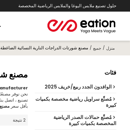
حلول تصنيع ملابس اليوغا والملابس الرياضية المخصصة
خ
/
/
مصنع شورتات الدراجات النارية النسائية الضاغطة
منزل
جميع
فئات
مصنع شور
الوافدون الجدد ربيع/خريف 2025
Manufacturer
نحن نوفر مصنعً
مُصنِّع سراويل رياضية مخصصة بكميات
تصنيع ، اتصل ب
كبيرة
بأقل سعر
مصنع ش
مُصنِّع حمالات الصدر الرياضية
2 نتيجة
المخصصة بكميات كبيرة