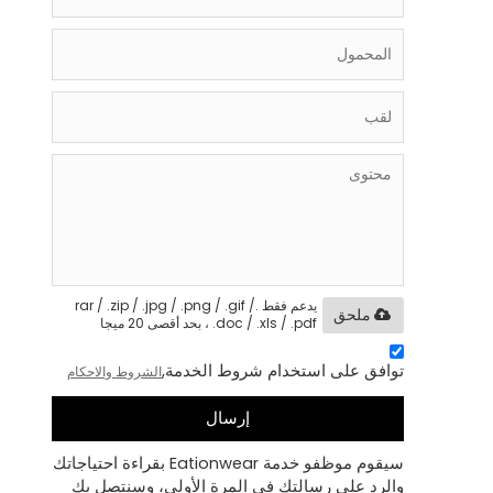
يدعم فقط .rar / .zip / .jpg / .png / .gif /
ملحق
.doc / .xls / .pdf ، بحد أقصى 20 ميجا
توافق على استخدام شروط الخدمة,
الشروط والاحكام
إرسال
سيقوم موظفو خدمة Eationwear بقراءة احتياجاتك
والرد على رسالتك في المرة الأولى، وسنتصل بك