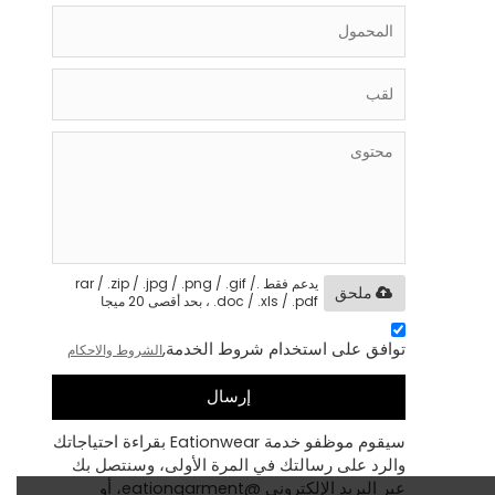
يدعم فقط .rar / .zip / .jpg / .png / .gif /
ملحق
.doc / .xls / .pdf ، بحد أقصى 20 ميجا
توافق على استخدام شروط الخدمة,
الشروط والاحكام
إرسال
سيقوم موظفو خدمة Eationwear بقراءة احتياجاتك
والرد على رسالتك في المرة الأولى، وسنتصل بك
عبر البريد الإلكتروني @eationgarment، أو