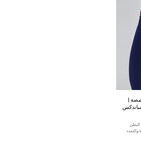
صصة |
سباندكس
 البطن
 والتمدد