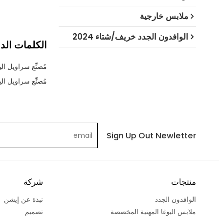
ملابس خارجية
الوافدون الجدد خريف/شتاء 2024
الكلمات الدا
مُصنِّع سراويل ال
مُصنِّع سراويل ال
Sign Up Out Newletter
منتجات
شركة
الوافدون الجدد
نبذة عن إيشن
ملابس اليوغا المهنية المخصصة
تصميم