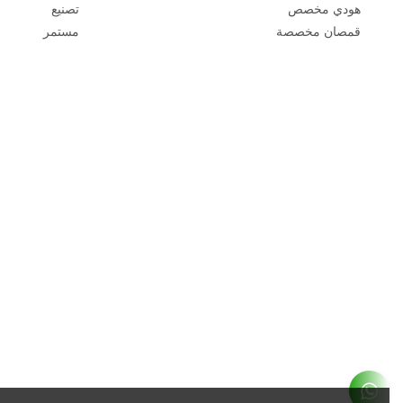
هودي مخصص
تصنيع
قمصان مخصصة
مستمر