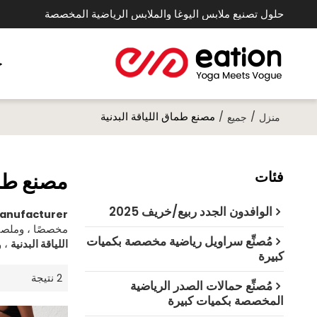
حلول تصنيع ملابس اليوغا والملابس الرياضية المخصصة
خ
/
/
مصنع طماق اللياقة البدنية
منزل
جميع
فئات
مصنع طما
الوافدون الجدد ربيع/خريف 2025
Manufacturer
مخصصًا ، ومل
مُصنِّع سراويل رياضية مخصصة بكميات
اللياقة البدنية
، و
كبيرة
2 نتيجة
مُصنِّع حمالات الصدر الرياضية
المخصصة بكميات كبيرة