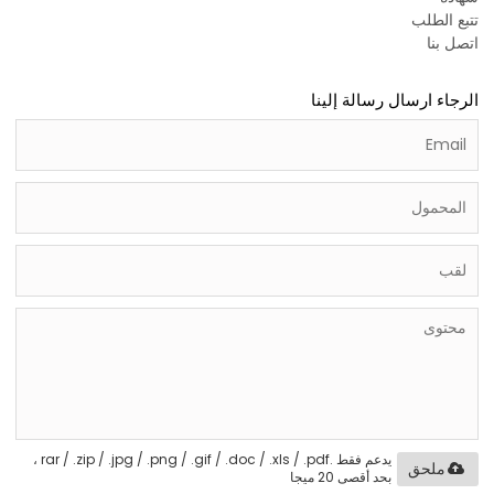
تتبع الطلب
اتصل بنا
الرجاء ارسال رسالة إلينا
يدعم فقط .rar / .zip / .jpg / .png / .gif / .doc / .xls / .pdf ،
ملحق
بحد أقصى 20 ميجا