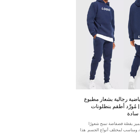
رياضية رجالية بشعار مطبوع
ُورِّد أطقم بنطلونات
 سادة
يز بقصّة فضفاضة تمنح شعورًا
ء، ومناسب لمختلف أنواع الجسم. هذا
الة كاجوال وأنيقة.