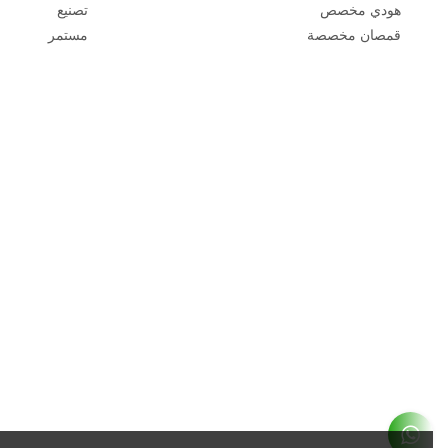
هودي مخصص
تصنيع
قمصان مخصصة
مستمر