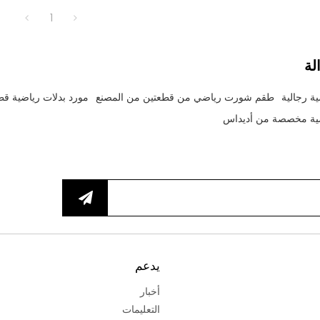
1
لة
ية رجالية
طقم شورت رياضي من قطعتين من المصنع
مورد بدلات رياضية ق
ياضية مخصصة من أديداس
يدعم
أخبار
التعليمات