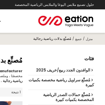
حلول تصنيع ملابس اليوغا والملابس الرياضية المخصصة
خ
/
/
مُصنِّع بدلات رياضية رجالية
منزل
جميع
فئات
مُصنِّع ب
الوافدون الجدد ربيع/خريف 2025
Manufacturer
مخصصًا ، ومل
مُصنِّع سراويل رياضية مخصصة بكميات
رياضية رجالية
، 
كبيرة
1 نتيجة
مُصنِّع حمالات الصدر الرياضية
المخصصة بكميات كبيرة