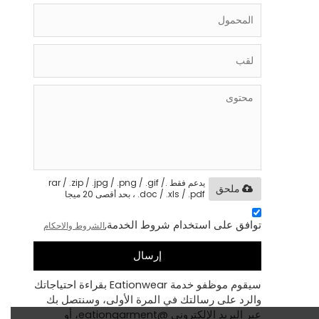
يدعم فقط .rar / .zip / .jpg / .png / .gif /
ملحق
.doc / .xls / .pdf ، بحد أقصى 20 ميجا
توافق على استخدام شروط الخدمة,
الشروط والاحكام
إرسال
سيقوم موظفو خدمة Eationwear بقراءة احتياجاتك
والرد على رسالتك في المرة الأولى، وسنتصل بك
عبر البريد الإلكتروني @eationgarment، أو