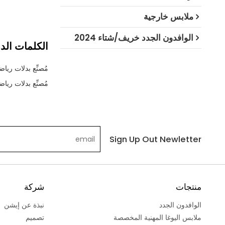
ملابس خارجية
الوافدون الجدد خريف/شتاء 2024
الكلمات الدا
مُصنِّع بدلات رياض
مُصنِّع بدلات ر
Sign Up Out Newletter
منتجات
شركة
الوافدون الجدد
نبذة عن إيشن
ملابس اليوغا المهنية المخصصة
تصميم