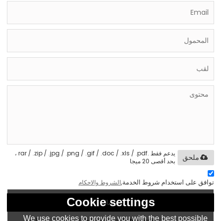
يدعم فقط .rar / .zip / .jpg / .png / .gif / .doc / .xls / .pdf ،
ملحق
بحد أقصى 20 ميجا
توافق على استخدام شروط الخدمة,
الشروط والاحكام
Cookie settings
إرسال
We use cookies to provide you with the best possible
سيقوم موظفو خدمة Eationwear بقراءة احتياجاتك والرد على رسالتك في