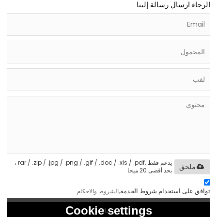
الرجاء ارسال رسالة إلينا
يدعم فقط .rar / .zip / .jpg / .png / .gif / .doc / .xls / .pdf ،
ملحق
بحد أقصى 20 ميجا
توافق على استخدام شروط الخدمة,
الشروط والاحكام
Cookie settings
إرسال