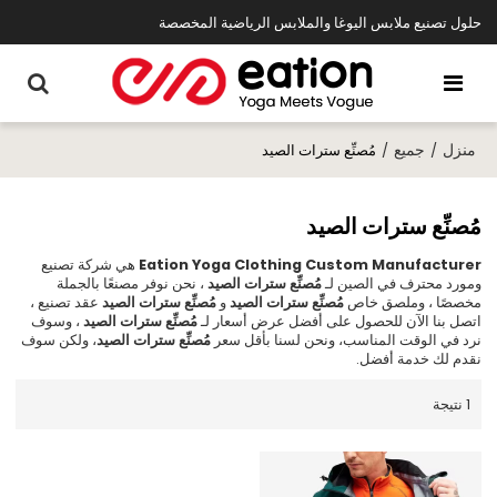
حلول تصنيع ملابس اليوغا والملابس الرياضية المخصصة
منزل
جميع
/
/
مُصنِّع سترات الصيد
مُصنِّع سترات الصيد
Eation Yoga Clothing Custom Manufacturer
هي شركة تصنيع
ومورد محترف في الصين لـ
مُصنِّع سترات الصيد
، نحن نوفر مصنعًا بالجملة
مخصصًا ، وملصق خاص
مُصنِّع سترات الصيد
و
مُصنِّع سترات الصيد
عقد تصنيع ،
اتصل بنا الآن للحصول على أفضل عرض أسعار لـ
مُصنِّع سترات الصيد
، وسوف
نرد في الوقت المناسب، ونحن لسنا بأقل سعر
مُصنِّع سترات الصيد
، ولكن سوف
نقدم لك خدمة أفضل.
1 نتيجة