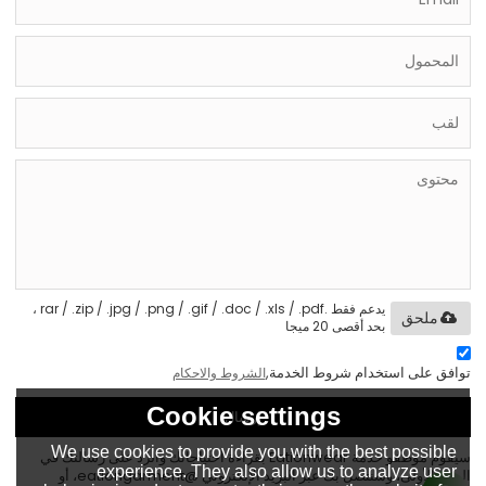
يدعم فقط .rar / .zip / .jpg / .png / .gif / .doc / .xls / .pdf ،
ملحق
بحد أقصى 20 ميجا
توافق على استخدام شروط الخدمة,
الشروط والاحكام
Cookie settings
إرسال
We use cookies to provide you with the best possible
سيقوم موظفو خدمة Eationwear بقراءة احتياجاتك والرد على رسالتك في
experience. They also allow us to analyze user
المرة الأولى، وسنتصل بك عبر البريد الإلكتروني @eationgarment، أو