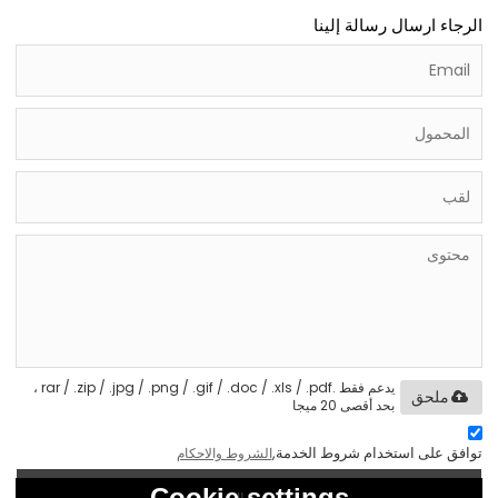
الرجاء ارسال رسالة إلينا
يدعم فقط .rar / .zip / .jpg / .png / .gif / .doc / .xls / .pdf ،
ملحق
بحد أقصى 20 ميجا
توافق على استخدام شروط الخدمة,
الشروط والاحكام
Cookie settings