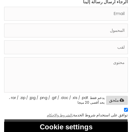
الرجاء ارسال رسالة إلينا
يدعم فقط .rar / .zip / .jpg / .png / .gif / .doc / .xls / .pdf ،
ملحق
بحد أقصى 20 ميجا
توافق على استخدام شروط الخدمة,
الشروط والاحكام
Cookie settings
إرسال