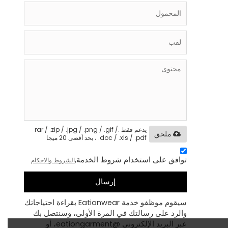
يدعم فقط .rar / .zip / .jpg / .png / .gif /
ملحق
.doc / .xls / .pdf ، بحد أقصى 20 ميجا
توافق على استخدام شروط الخدمة,
الشروط والاحكام
إرسال
سيقوم موظفو خدمة Eationwear بقراءة احتياجاتك
والرد على رسالتك في المرة الأولى، وسنتصل بك
عبر البريد الإلكتروني @eationgarment، أو