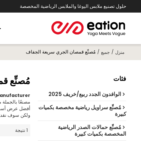
حلول تصنيع ملابس اليوغا والملابس الرياضية المخصصة
خ
/
/
مُصنِّع قمصان الجري سريعة الجفاف
منزل
جميع
فئات
مُصنِّع 
الوافدون الجدد ربيع/خريف 2025
Manufacturer
مصنعًا بالجملة
مُصنِّع سراويل رياضية مخصصة بكميات
أفضل عرض أسعا
كبيرة
ولكن سوف نقدم
مُصنِّع حمالات الصدر الرياضية
1 نتيجة
المخصصة بكميات كبيرة