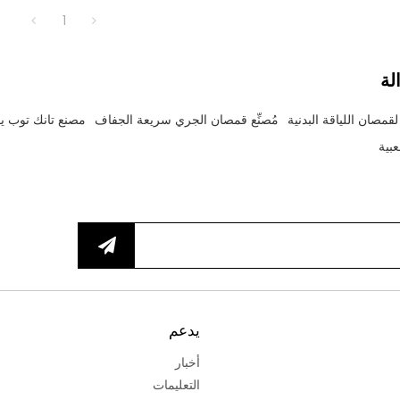
1
لة
مصان اللياقة البدنية
مُصنِّع قمصان الجري سريعة الجفاف
مصنع تانك توب ي
بية
يدعم
أخبار
التعليمات