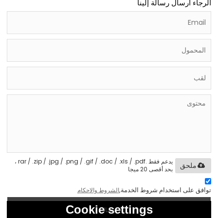
الرجاء ارسال رسالة إلينا
يدعم فقط .rar / .zip / .jpg / .png / .gif / .doc / .xls / .pdf ،
ملحق
بحد أقصى 20 ميجا
توافق على استخدام شروط الخدمة,
الشروط والاحكام
Cookie settings
إرسال