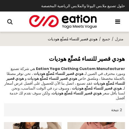
حلول تصنيع ملابس اليوغا والملابس الرياضية المخصصة
منزل
جميع
/
/
هودي قصير للنساء مُصنِّع هوديات
هودي قصير للنساء مُصنِّع هوديات
Eation Yoga Clothing Custom Manufacturer
هي شركة تصنيع
ومورد محترف في الصين لـ
هودي قصير للنساء مُصنِّع هوديات
، نحن نوفر مصنعًا
بالجملة مخصصًا ، وملصق خاص
هودي قصير للنساء مُصنِّع هوديات
و
هودي قصير
للنساء مُصنِّع هوديات
عقد تصنيع ، اتصل بنا الآن للحصول على أفضل عرض أسعار
لـ
هودي قصير للنساء مُصنِّع هوديات
، وسوف نرد في الوقت المناسب، ونحن
لسنا بأقل سعر
هودي قصير للنساء مُصنِّع هوديات
، ولكن سوف نقدم لك خدمة
أفضل.
2 نتيجة