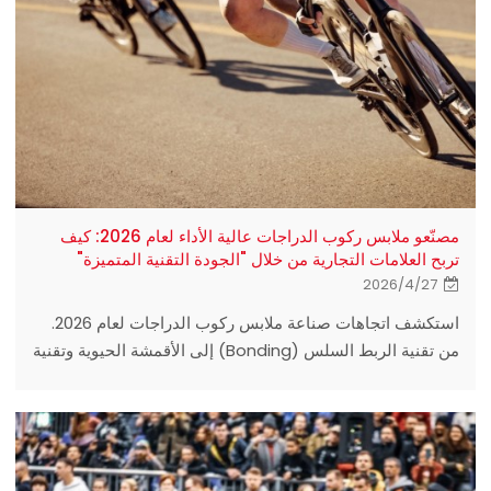
مصنّعو ملابس ركوب الدراجات عالية الأداء لعام 2026: كيف
تربح العلامات التجارية من خلال "الجودة التقنية المتميزة"
2026/4/27
استكشف اتجاهات صناعة ملابس ركوب الدراجات لعام 2026.
من تقنية الربط السلس (Bonding) إلى الأقمشة الحيوية وتقنية
النماذج ثلاثية الأبعاد. اكتشف كيف تساعد Eationwear العلامات
التجارية العالمية للملابس الرياضية على تحقيق التميز التقني
من خلال الهندسة الدقيقة. احصل على حلول سلسلة التوريد لعام
2026 اليوم.