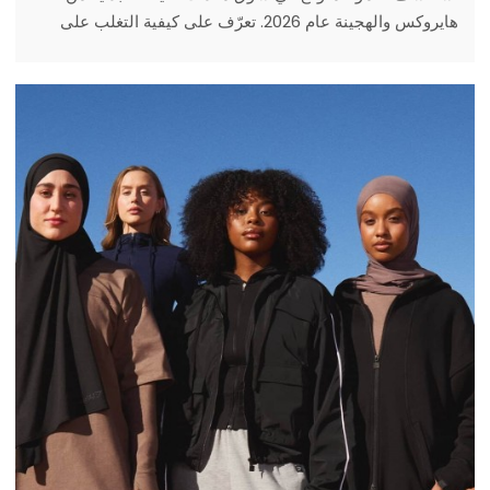
هايروكس والهجينة عام 2026. تعرّف على كيفية التغلب على
التحديات التقنية من خلال تصنيع الملابس الرياضية الاحترافية،
والحد الأدنى المنخفض للطلبات، وخدمات التصميم والتصنيع
حسب الطلب (ODM) لتوسيع نطاق علامتك التجارية.