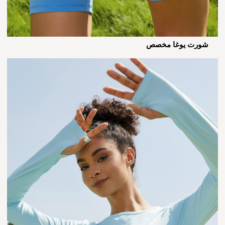
شورت يوغا مخصص