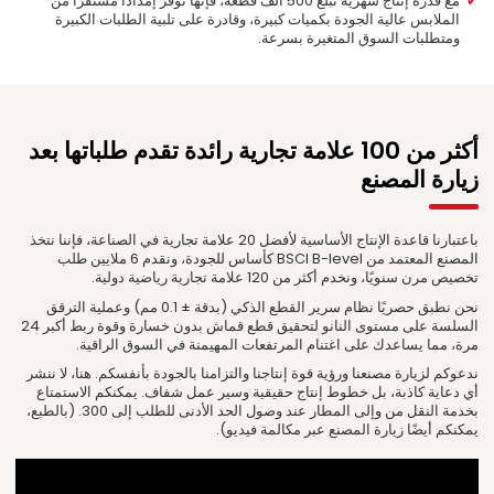
مع قدرة إنتاج شهرية تبلغ 500 ألف قطعة، فإنها توفر إمدادًا مستقرًا من
الملابس عالية الجودة بكميات كبيرة، وقادرة على تلبية الطلبات الكبيرة
ومتطلبات السوق المتغيرة بسرعة.
أكثر من 100 علامة تجارية رائدة تقدم طلباتها بعد
زيارة المصنع
باعتبارنا قاعدة الإنتاج الأساسية لأفضل 20 علامة تجارية في الصناعة، فإننا نتخذ
المصنع المعتمد من BSCI B-level كأساس للجودة، ونقدم 6 ملايين طلب
تخصيص مرن سنويًا، ونخدم أكثر من 120 علامة تجارية رياضية دولية.
نحن نطبق حصريًا نظام سرير القطع الذكي (بدقة ± 0.1 مم) وعملية الترقق
السلسة على مستوى النانو لتحقيق قطع قماش بدون خسارة وقوة ربط أكبر 24
مرة، مما يساعدك على اغتنام المرتفعات المهيمنة في السوق الراقية.
ندعوكم لزيارة مصنعنا ورؤية قوة إنتاجنا والتزامنا بالجودة بأنفسكم. هنا، لا ننشر
أي دعاية كاذبة، بل خطوط إنتاج حقيقية وسير عمل شفاف. يمكنكم الاستمتاع
بخدمة النقل من وإلى المطار عند وصول الحد الأدنى للطلب إلى 300. (بالطبع،
يمكنكم أيضًا زيارة المصنع عبر مكالمة فيديو).