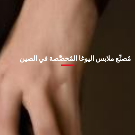
مُصنِّع ملابس اليوغا المُخصَّصة في الصين