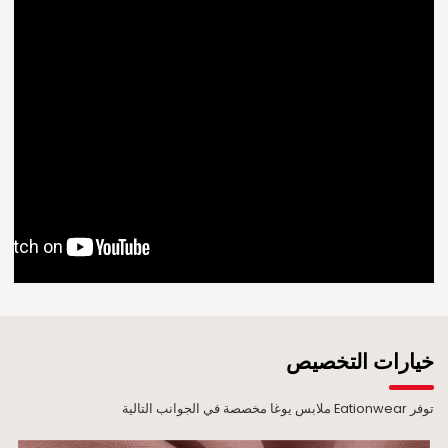
خيارات التخصيص
توفر Eationwear ملابس يوغا مخصصة في الجوانب التالية