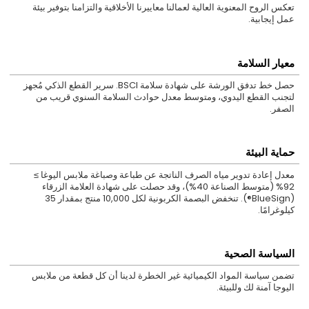
تعكس الروح المعنوية العالية لعمالنا معاييرنا الأخلاقية والتزامنا بتوفير بيئة
عمل إيجابية.
معيار السلامة
حصل خط تدفق الورشة على شهادة سلامة BSCI. سرير القطع الذكي مُجهز
لتجنب القطع اليدوي، ومتوسط معدل حوادث السلامة السنوي قريب من
الصفر.
حماية البيئة
معدل إعادة تدوير مياه الصرف الناتجة عن طباعة وصباغة ملابس اليوغا ≥
92% (متوسط الصناعة 40%)، وقد حصلت على شهادة العلامة الزرقاء
(BlueSign®). تنخفض البصمة الكربونية لكل 10,000 منتج بمقدار 35
كيلوغرامًا.
السياسة الصحية
تضمن سياسة المواد الكيميائية غير الخطرة لدينا أن كل قطعة من ملابس
اليوجا آمنة لك وللبيئة.