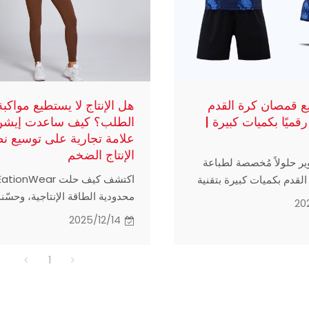
ع قمصان كرة القدم
هل الإنتاج لا يستطيع مواكبة
قميًا بكميات كبيرة |
الطلب؟ كيف ساعدت إيشن
علامة تجارية على توسيع ن
الإنتاج الضخم
وير حلولاً مُخصصة لطباعة
لقدم بكميات كبيرة بتقنية
محدودية الطاقة الإنتاجية، وحسّ
مية، مما يُساعد العلامات
20
الجودة، وقلصت أوقات التسليم، 
وروبية للملابس الرياضية على
2025/12/14
ساعد علامة تجارية سريعة النمو
 الإنتاج، والحفاظ على
للملابس الرياضية على إعادة تخ
ة العالية، وتلبية متطلبات
1
المنتجات الأكثر مبيعًا بشكل أسر
يدة. تضمن تقنية الطباعة
وتوسيع نطاق الإنتاج بشكل موثو
تكرة لدينا وعملية التصنيع
ا دقيقًا ومستدامًا مع تقليل