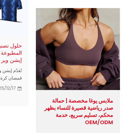
حلول تصني
المطبوعة ر
إيشن وير
تُقدّم إيشن 
قمصان كرة ا
الطباعة الرق
25/12/17
التجارية الأ
ملابس يوغا مخصصة | حمالة
تحسين كفاءة
صدر رياضية قصيرة للنساء بظهر
معايير الجود
محكم، تسليم سريع، خدمة
السوق المتزا
OEM/ODM
الرقمية المُب
المرنة إنتاجً