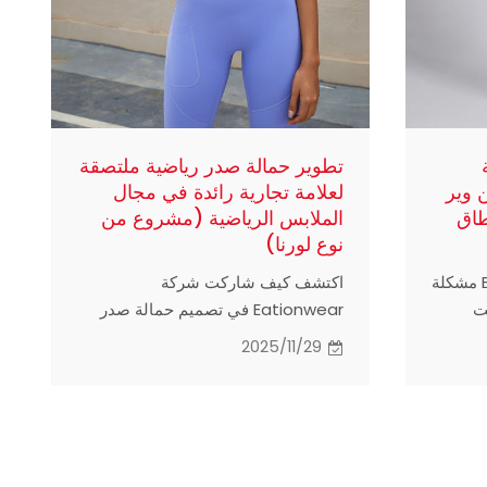
تطوير حمالة صدر رياضية ملتصقة
 وير
لعلامة تجارية رائدة في مجال
طاق
الملابس الرياضية (مشروع من
نوع لورنا)
اكتشف كيف حلت EationWear مشكلة
اكتشف كيف شاركت شركة
نت
Eationwear في تصميم حمالة صدر
مما
رياضية ملتصقة لإحدى أفضل العلامات
2025/11/29
التجارية الأسترالية للملابس الرياضية،
زين
مما يوفر مظهرًا أنيقًا ودعمًا قويًا وجودة
ع
إنتاج موثوقة بكميات كبيرة.
ق.