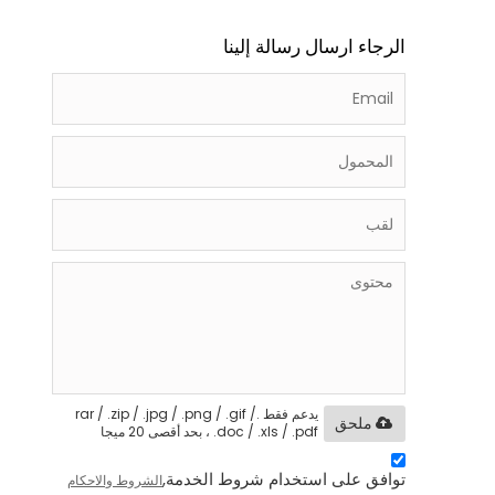
الرجاء ارسال رسالة إلينا
يدعم فقط .rar / .zip / .jpg / .png / .gif /
ملحق
.doc / .xls / .pdf ، بحد أقصى 20 ميجا
توافق على استخدام شروط الخدمة,
الشروط والاحكام