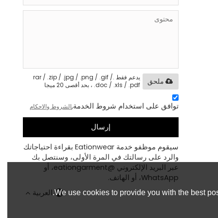
يدعم فقط .rar / .zip / .jpg / .png / .gif /
ملحق
.doc / .xls / .pdf ، بحد أقصى 20 ميجا
توافق على استخدام شروط الخدمة,
الشروط والاحكام
إرسال
سيقوم موظفو خدمة Eationwear بقراءة احتياجاتك
والرد على رسالتك في المرة الأولى، وسنتصل بك
عبر البريد الإلكتروني @eationgarment، أو
WhatsApp، أو الهاتف.
العربية
We use cookies to provide you with the best pos