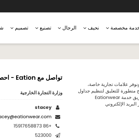
دمة مخصصة
نحيف
الرجال
تصنيع
تصميم
شر
تواصل مع Eation - احصل على خدمات تخصيص ملابس اليوغا
نوفر علامات تجارية خاصة،
ج متطورة للتعليق لتنظيم جداول
وزارة التجارة الخارجية
الإنتاج بدقة، بل نمتلك أيضًا تقنية ربط الملابس المتكاملة. سيقرأ فريق خدمة Eationwear
لبريد الإلكتروني
stacey
acey@eationwear.com
+86 15917658873
523000