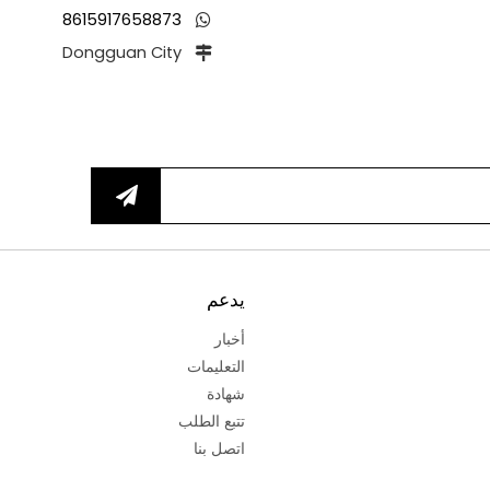
8615917658873
Dongguan City
يدعم
أخبار
التعليمات
شهادة
تتبع الطلب
اتصل بنا