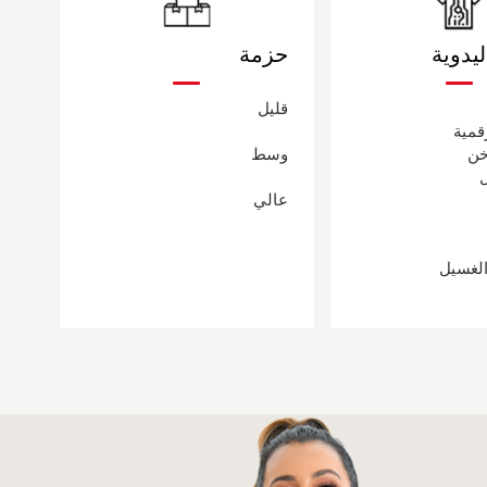
يدوية
حزمة
قليل
قمية
خن
وسط
ل
عالي
الغسيل