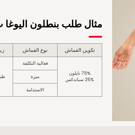
مثال طلب بنطلون اليوغا 
تكوين القماش
نوع القماش
زيا
فعالية التكلفة
75% نايلون
ميزة
طبا
25% سباندكس
الاستدامة