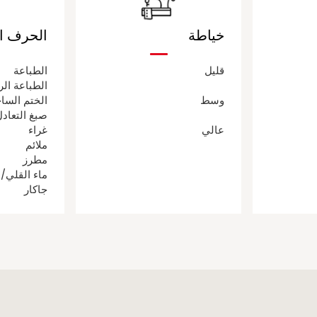
خياطة
الحرف ال
قليل
الطباعة
الطباعة الر
وسط
الختم السا
صبغ التعاد
عالي
غراء
ملائم
مطرز
ماء القلي/
جاكار