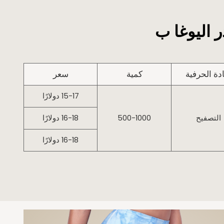
اليوغا ب
دة الحرفية
كمية
سعر
15-17 دولارًا
التصفيح
500-1000
16-18 دولارًا
16-18 دولارًا