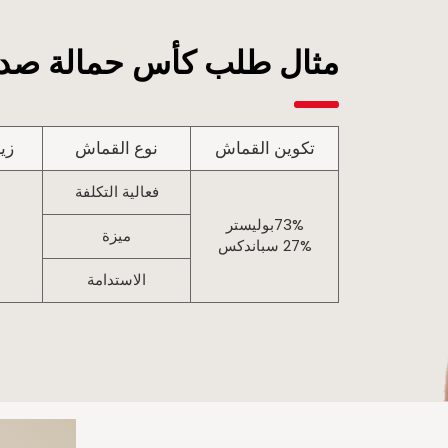
مثال طلب كأس حمالة صدر 
تكوين القماش
نوع القماش
زيا
فعالية التكلفة
73%بوليستر
ميزة
27% سباندكس
الاستدامة