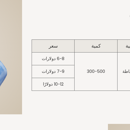
ية
كمية
سعر
6-8 دولارات
اطة
300-500
7-9 دولارات
10-12 دولارًا