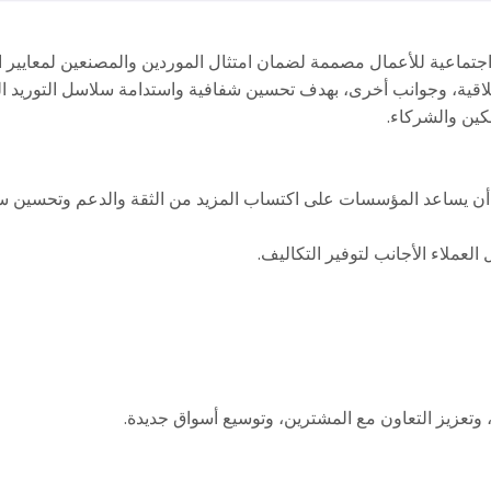
ي للأعمال (BSCI) هي شهادة معايير اجتماعية للأعمال مصممة لضمان امتثال الموردين والمصن
لكين والشركاء.