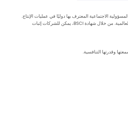
عين لمعايير المسؤولية الاجتماعية المعترف بها دوليًا في عمليات الإنتاج.
تغطي شهادة BSCI حماية البيئة، وحقوق العمال، والتجارة الأخلاقية، وجوانب أخرى، بهدف تحسين شفافية واستدامة سلاسل التوريد العالمية. من خلال شهادة BSCI، يمكن للشركات إثبات