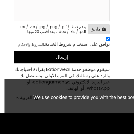
يدعم فقط .rar / .zip / .jpg / .png / .gif /
ملحق
.doc / .xls / .pdf ، بحد أقصى 20 ميجا
توافق على استخدام شروط الخدمة,
الشروط والاحكام
إرسال
سيقوم موظفو خدمة Eationwear بقراءة احتياجاتك
والرد على رسالتك في المرة الأولى، وسنتصل بك
عبر البريد الإلكتروني @eationgarment، أو
WhatsApp، أو الهاتف.
العربية
We use cookies to provide you with the best pos