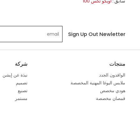
سابق
أويكو تكس 100
Sign Up Out Newletter
منتجات
شركة
الوافدون الجدد
نبذة عن إيشن
ملابس اليوغا المهنية المخصصة
تصميم
هودي مخصص
تصنيع
قمصان مخصصة
مستمر