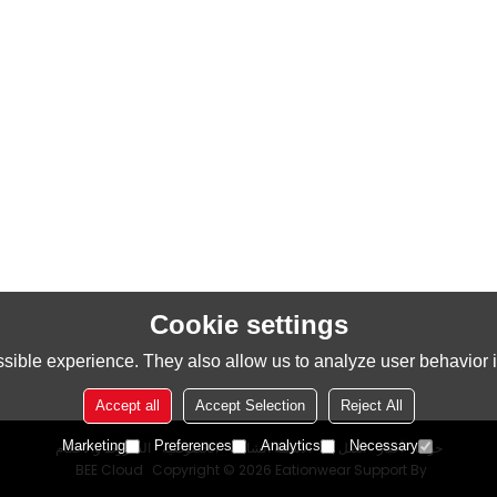
Cookie settings
sible experience. They also allow us to analyze user behavior in
Accept all
Accept Selection
Reject All
Marketing
Preferences
Analytics
Necessary
حولنا
أخبار
اتصل بنا
الأسئلة الشائعة
الخصوصية
الشروط والاحكام
BEE Cloud
Copyright © 2026
Eationwear
Support By