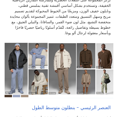
تُركّز المجموعة على التنقلات الحضرية وممارسة التمارين الرياضية
الخفيفة، وتستخدم بشكل أساسي أقمشة تقنية بملمس قطني،
ونايلون خفيف الوزن، ومزيجًا من الخيوط المحبوكة لتقديم تصميم
مريح وسهل التنسيق ومتعدد الطبقات. تتميز المجموعة بألوان محايدة
منخفضة التشبع، مثل لون ضوء القمر، والسافانا، والنيلي العتيق، مع
خطوط بسيطة وتفاصيل رائعة، لتُقدّم أسلوبًا رياضيًا حضريًا فاخرًا
وبأسعار معقولة لرجال ألو يوغا.
العنصر الرئيسي - بنطلون متوسط الطول