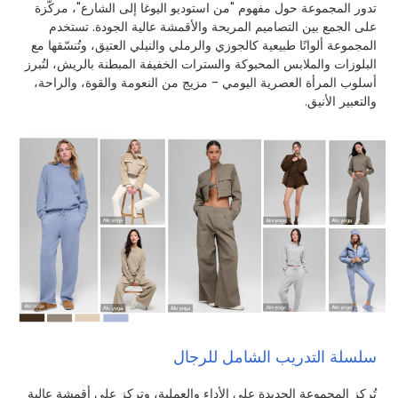
تدور المجموعة حول مفهوم "من استوديو اليوغا إلى الشارع"، مركّزة
على الجمع بين التصاميم المريحة والأقمشة عالية الجودة. تستخدم
المجموعة ألوانًا طبيعية كالجوزي والرملي والنيلي العتيق، وتُنسّقها مع
البلوزات والملابس المحبوكة والسترات الخفيفة المبطنة بالريش، لتُبرز
أسلوب المرأة العصرية اليومي - مزيج من النعومة والقوة، والراحة،
والتعبير الأنيق.
سلسلة التدريب الشامل للرجال
تُركز المجموعة الجديدة على الأداء والعملية، وتركز على أقمشة عالية