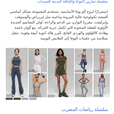
سلسلة تمارين اليوغا واللياقة البدنية للسيدات
استمرارًا لروح ألو يوغا الأساسية، تستخدم المجموعة بشكل أساسي
أقمشة تكنولوجية عالية المرونة وناعمة مثل إيربراش وألوسوفت
وإيرليفت، معززةً التوازن بين الدعم والراحة. تُولي التصاميم الجديدة
الأولوية للقصّة المنحوتة التي تُكمل حرية الحركة، مع ألوان ناعمة
وهادئة كاللؤلؤي والوردي الفاتح، لتُبرز هالة أنثوية أنيقة وقوية، تنتقل
بسلاسة من جلسات اليوغا إلى الملابس اليومية.
سلسلة رياضات المضرب