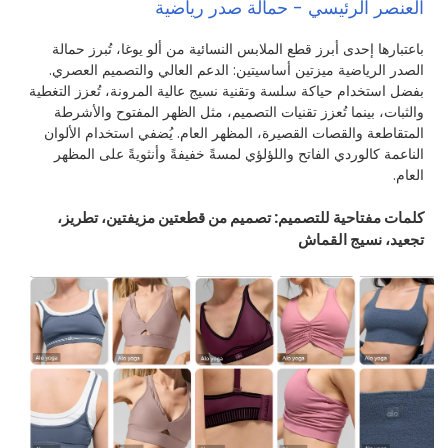
العنصر الرئيسي - حمالة صدر رياضية
باعتبارها إحدى أبرز قطع الملابس النسائية من ألو يوغا، تُبرز حمالة
الصدر الرياضية ميزتين أساسيتين: الدعم العالي والتصميم العصري.
بفضل استخدام حياكة سلسة وتقنية نسيج عالية المرونة، تُعزز التغطية
والثبات، بينما تُعزز تقنيات التصميم، مثل الظهر المفتوح والأشرطة
المتقاطعة والقصات القصيرة، المظهر العام. يُضفي استخدام الألوان
الناعمة كالوردي الفاتح واللؤلؤي لمسةً خفيفةً وأنثويةً على المظهر
العام.
كلمات مفتاحية للتصميم: تصميم من قطعتين مزيفتين، تطريز،
تجعيد، نسيج القماش