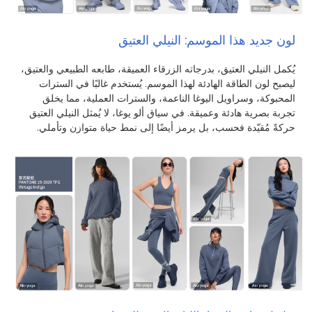
لون جديد هذا الموسم: النيلي العتيق
يُكمل النيلي العتيق، بدرجاته الزرقاء العميقة، طابعه الطبيعي والعتيق،
ليصبح لون الطاقة الهادئة لهذا الموسم. يُستخدم غالبًا في السترات
المحبوكة، وسراويل اليوغا الناعمة، والسترات العملية، مما يخلق
تجربة بصرية هادئة وعميقة. في سياق ألو يوغا، لا يُمثل النيلي العتيق
حركةً مُقيّدة فحسب، بل يرمز أيضًا إلى نمط حياة متوازن وتأملي.