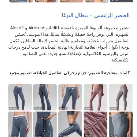
العنصر الرئيسي - بنطال اليوغا
تشتهر مجموعة ألو يوغا المميزة بأقمشة Airlift وAirbrush وAlosoft
الشهيرة، التي توفر راحةً خفيفةً وتشكيلًا مثاليًا. هذا الموسم، تُحسّن
التفاصيل بدرزات مُحسّنة وتصاميم عالية الخصر لإطالة الساقين. تُكمل
لوحة الألوان أجواء العلامة التجارية الهادئة المحايدة، حيث تُدمج درجات
النيلي والبرسيم الكلاسيكية لإضفاء لمسةٍ جديدة على التصاميم
الكلاسيكية.
كلمات مفتاحية للتصميم: حزام زخرفي، تفاصيل الخياطة، تصميم مجمع