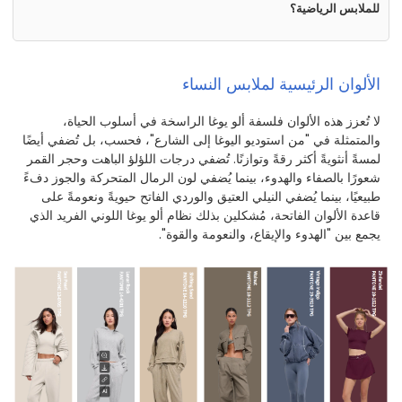
للملابس الرياضية؟
الألوان الرئيسية لملابس النساء
لا تُعزز هذه الألوان فلسفة ألو يوغا الراسخة في أسلوب الحياة،
والمتمثلة في "من استوديو اليوغا إلى الشارع"، فحسب، بل تُضفي أيضًا
لمسةً أنثويةً أكثر رقةً وتوازنًا. تُضفي درجات اللؤلؤ الباهت وحجر القمر
شعورًا بالصفاء والهدوء، بينما يُضفي لون الرمال المتحركة والجوز دفءً
طبيعيًا، بينما يُضفي النيلي العتيق والوردي الفاتح حيويةً ونعومةً على
قاعدة الألوان الفاتحة، مُشكلين بذلك نظام ألو يوغا اللوني الفريد الذي
يجمع بين "الهدوء والإيقاع، والنعومة والقوة".