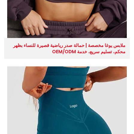
ملابس يوغا مخصصة | حمالة صدر رياضية قصيرة للنساء بظهر
محكم، تسليم سريع، خدمة OEM/ODM