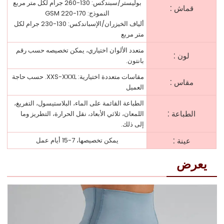
بوليستر/سبندكس: 130-260 جرام لكل متر مربع
:
قماش
النموذج: 170-220 GSM
ألياف الخيزران/الإسباندكس: 130-230 جرام لكل
متر مربع
متعدد الألوان اختياري، يمكن تخصيصه حسب رقم
:
لون
بانتون.
مقاسات متعددة اختيارية: XXS-XXXL. حسب حاجة
:
مقاس
العميل
الطباعة القائمة على الماء، البلاستيسول، التفريغ،
:
الطباعة
اللمعان، ثلاثي الأبعاد، نقل الحرارة، التطريز وما
إلى ذلك.
:
عينة
يمكن تخصيصها، 7-15 أيام عمل
يعرض