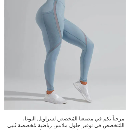
مرحباً بكم في مصنعنا المُخصص لسراويل اليوغا،
المُتخصص في توفير حلول ملابس رياضية مُخصصة تُلبي