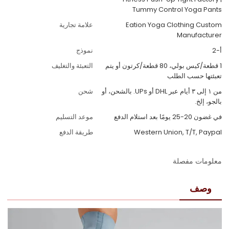
Tummy Control Yoga Pants
Eation Yoga Clothing Custom
علامة تجارية
Manufacturer
أ-2
نموذج
1 قطعة/كيس بولي، 80 قطعة/كرتون أو يتم
التعبئة والتغليف
تعبئتها حسب الطلب
من ١ إلى ٣ أيام عبر DHL أو UPs. بالشحن، أو
شحن
بالجو، إلخ.
في غضون 20-25 يومًا بعد استلام الدفع
موعد التسليم
Western Union, T/T, Paypal
طريقة الدفع
معلومات مفصلة
وصف