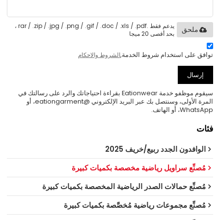
يدعم فقط .rar / .zip / .jpg / .png / .gif / .doc / .xls / .pdf ،
ملحق
بحد أقصى 20 ميجا
توافق على استخدام شروط الخدمة,
الشروط والاحكام
إرسال
سيقوم موظفو خدمة Eationwear بقراءة احتياجاتك والرد على رسالتك في
المرة الأولى، وسنتصل بك عبر البريد الإلكتروني @eationgarment، أو
WhatsApp، أو الهاتف.
فئات
الوافدون الجدد ربيع/خريف 2025
مُصنِّع سراويل رياضية مخصصة بكميات كبيرة
مُصنِّع حمالات الصدر الرياضية المخصصة بكميات كبيرة
مُصنِّع مجموعات رياضية مُخصَّصة بكميات كبيرة