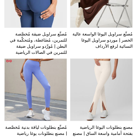
مُصنِّع سراويل اليوغا الواسعة عالية
مُصنِّع سراويل ضيقة مُخصَّصة
الخصر | موردو سراويل اليوغا
للتمرين، مُضَاغطة، ومُتحكِّمة في
النسائية لرفع الأرداف
البطن | مُورِّدو سراويل ضيقة
للتمرين في الصالات الرياضية
مصنع بنطلونات اليوغا الرياضية
مُصنِّع بنطلونات لياقة بدنية مُخصَّصة
بفتحة أمامية واسعة الساق | مصنع
| مصنع بنطلونات يوغا رياضية