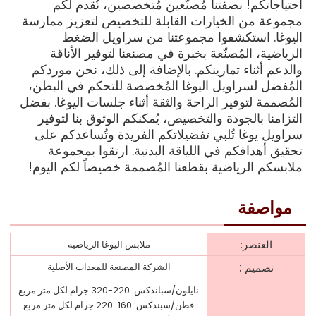
احتياجاتكم! بصفتنا مُصنّعين مُتخصصين، نُقدم لكم
مجموعة من الخيارات القابلة للتخصيص لتعزيز ممارسة
اليوغا. استكشفوا مجموعتنا من سراويل الضغط
الرياضية، المُصنّعة بخبرة في مصنعنا لتوفير الأناقة
والدعم أثناء تمارينكم. بالإضافة إلى ذلك، نحن موردكم
المُفضل لسراويل اليوغا المُخصصة للتحكم في البطن،
المُصممة لتوفير الراحة والثقة أثناء جلسات اليوغا. بفضل
التزامنا بالجودة والتخصيص، يُمكنكم الوثوق بنا لتوفير
سراويل يوغا تُلبي تفضيلاتكم الفريدة وتُساعدكم على
تحقيق أهدافكم في اللياقة البدنية. ارتقوا بمجموعة
ملابسكم الرياضية بقطعنا المُصممة خصيصاً لكم اليوم!
مواصفة
العنصر:
ملابس اليوغا الرياضية
:
تصميم
الشركة المصنعة للمعدات الأصلية
نايلون/سباندكس: 220-320 جرام لكل متر مربع
قطن/سبندكس: 160-220 جرام لكل متر مربع