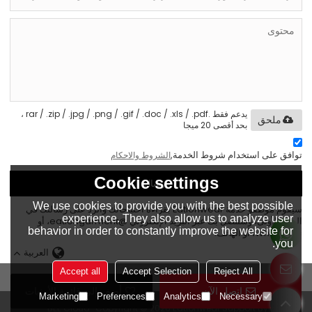
يدعم فقط .rar / .zip / .jpg / .png / .gif / .doc / .xls / .pdf ،
ملحق
بحد أقصى 20 ميجا
توافق على استخدام شروط الخدمة,
الشروط والاحكام
Cookie settings
إرسال
We use cookies to provide you with the best possible
سيقوم موظفو خدمة Eationwear بقراءة احتياجاتك والرد على رسالتك في
experience. They also allow us to analyze user
المرة الأولى، وسنتصل بك عبر البريد الإلكتروني @eationgarment، أو
behavior in order to constantly improve the website for
WhatsApp، أو الهاتف.
you.
العربية
Accept all
Accept Selection
Reject All
اتصل الآن
أضف إلى قائمة الأمنيات
Marketing
Preferences
Analytics
Necessary
BEE Cloud
Copyright © 2026
Eationwear
Support By