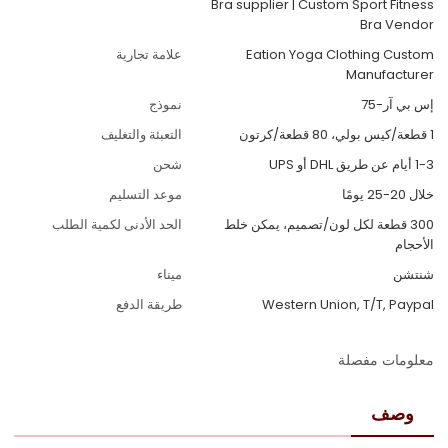
Bra supplier | Custom Sport Fitness
Bra Vendor
Eation Yoga Clothing Custom
علامة تجارية
Manufacturer
إس بي آر-75
نموذج
1 قطعة/كيس بولي، 80 قطعة/كرتون
التعبئة والتغليف
1-3 أيام عن طريق DHL أو UPS
شحن
خلال 20-25 يومًا
موعد التسليم
300 قطعة لكل لون/تصميم، يمكن خلط
الحد الأدنى لكمية الطلب
الأحجام
شنتشن
ميناء
Western Union, T/T, Paypal
طريقة الدفع
معلومات مفصلة
وصف