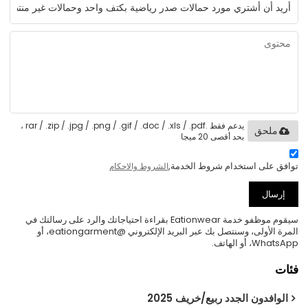
يدعم فقط .rar / .zip / .jpg / .png / .gif / .doc / .xls / .pdf ،
ملحق
بحد أقصى 20 ميجا
توافق على استخدام شروط الخدمة,
الشروط والاحكام
إرسال
سيقوم موظفو خدمة Eationwear بقراءة احتياجاتك والرد على رسالتك في
المرة الأولى، وسنتصل بك عبر البريد الإلكتروني @eationgarment، أو
WhatsApp، أو الهاتف.
فئات
الوافدون الجدد ربيع/خريف 2025