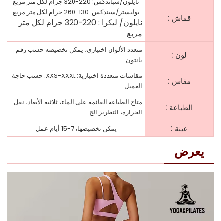
نايلون/سباندكس: 220-320 جرام لكل متر مربع
بوليستر/سبندكس: 130-260 جرام لكل متر مربع
:
قماش
نايلون/
ليكرا
:
220-320 جرام لكل متر
مربع
متعدد الألوان اختياري، يمكن تخصيصه حسب رقم
:
لون
بانتون.
مقاسات متعددة اختيارية: XXS-XXXL. حسب حاجة
:
مقاس
العميل
متاح الطباعة القائمة على الماء، ثلاثية الأبعاد، نقل
:
الطباعة
الحرارة، التطريز الخ.
:
عينة
يمكن تخصيصها، 7-15 أيام عمل
يعرض