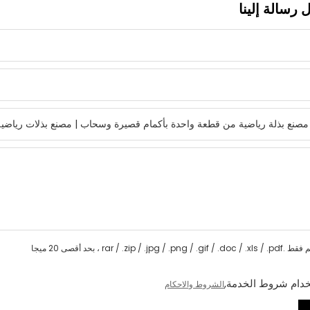
 رسالة إلينا
rar / .zip / .jpg / .png / .gif / .d ، بحد أقصى 20 ميجا
دام شروط الخدمة,
الشروط والاحكام