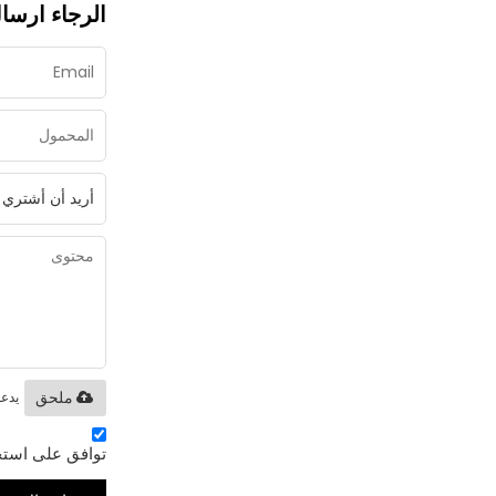
الرجاء ارسال
يدعم فقط .oc / .xls / .pdf
ملحق
توافق على استخ