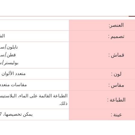
العنصر:
:
تصميم
الش
نايلون/سباندكس: 220-20
:
قماش
قطن/سبندكس: 160-220 
بوليستر/سبندكس: 130-60
:
لون
متعدد الألوان
:
مقاس
مقاسات متعددة اختيارية: XXXL
الطباعة القائمة على الماء، البلاستيسو
:
الطباعة
ذلك.
:
عينة
يمكن تخصيصها، 7-15 أيام عمل، الحد الأدنى لكمية الطلب: 300