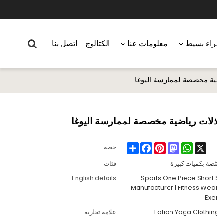
اء بسيط
معلومات عنا
الكتالوج
اتصل بنا
ية مخصصة لممارسة اليوغا
ذلات رياضية مخصصة لممارسة اليوغا
Share
Facebook
Pinterest
Mastodon
WhatsApp
X
حصة
َّصة بكميات كبيرة
فئات
English details
Sports One Piece Short 
Manufacturer | Fitness W
Exe
Eation Yoga Clothi
علامة تجارية