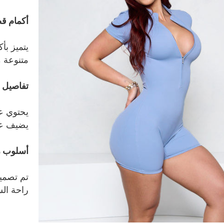
أكمام ق
يتميز بأ
متنوعة م
تفاصيل 
يحتوي عل
يضيف عنصر
أسلوب ر
تم تصمي
راحة الس