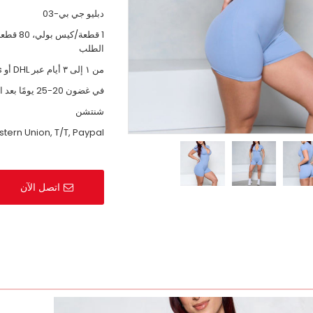
دبليو جي بي-03
1 قطعة/ك
الطلب
من ١ إلى ٣ أيام عبر DHL أو UPs. بالشحن، أو بالجو، إلخ.
في غضون 20-25 يومًا بعد استلام الدفع
شنتشن
tern Union, T/T, Paypal
اتصل الآن