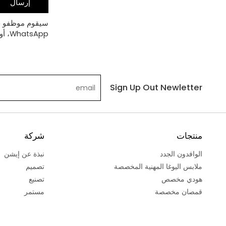
إرسال
WhatsApp، أو الهاتف.
Sign Up Out Newletter
منتجات
شركة
الوافدون الجدد
نبذة عن إيشن
ملابس اليوغا المهنية المخصصة
تصميم
هودي مخصص
تصنيع
قمصان مخصصة
مستمر