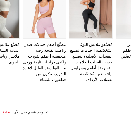
ر
مُصنِّعو ملابس اليوغا
مُصنِّع أطقم حمالات صدر
مُصنِّع ملابس
 طقم
المُخصَّصة | خدمات تصنيع
رياضية بفتحة رقبة
البدنية النسا
خصَّص
المعدات الأصلية/التصنيع
منخفضة | طقم شورت
ملابس رياضي
حسب الطلب للعلامات
راكبي دراجات نارية وردي
للجري
التجارية | أطقم وسراويل
من البوليستر القابل لإعادة
لياقة بدنية مُخصَّصة
التدوير، مكون من
لعضلات الأرداف
قطعتين، للنساء
لا يوجد تقييم حتى الآن
التعليق ا