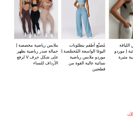
 اللياقة
مُصنِّع أطقم بنطلونات
ملابس رياضية مخصصة |
ئية | موردو
اليوغا الواسعة المُخصَّصة |
حمالة صدر رياضية بظهر
ة مثيرة
موردو ملابس رياضية
على شكل حرف V لرفع
نسائية عالية القوة من
الأرداف للنساء
قطعتين
لآن