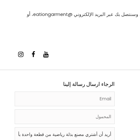
سيقوم موظفو خدمة Eationwear بقراءة احتياجاتك والرد على رسالتك في المرة الأولى، وسنتصل بك عبر البريد الإلكتروني @eationgarment، أو
الرجاء ارسال رسالة إلينا