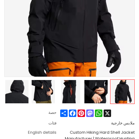
Share
Facebook
Pinterest
Mastodon
WhatsApp
X
حصة
ملابس خارجية
فئات
English details
Custom Hiking Hard Shell Jacket
Manufacturer | Waterproof Hunting