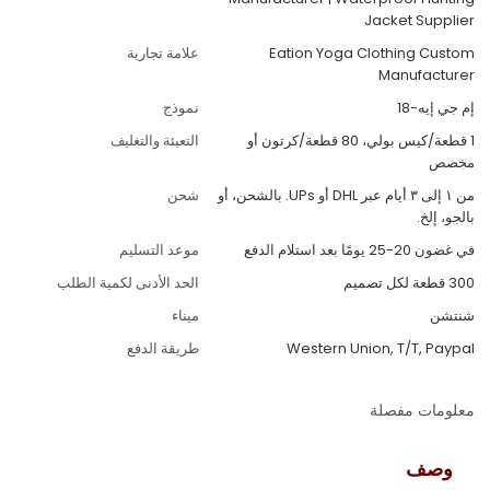
Jacket Supplier
Eation Yoga Clothing Custom
علامة تجارية
Manufacturer
إم جي إيه-18
نموذج
1 قطعة/كيس بولي، 80 قطعة/كرتون أو
التعبئة والتغليف
مخصص
من ١ إلى ٣ أيام عبر DHL أو UPs. بالشحن، أو
شحن
بالجو، إلخ.
في غضون 20-25 يومًا بعد استلام الدفع
موعد التسليم
300 قطعة لكل تصميم
الحد الأدنى لكمية الطلب
شنتشن
ميناء
Western Union, T/T, Paypal
طريقة الدفع
معلومات مفصلة
وصف