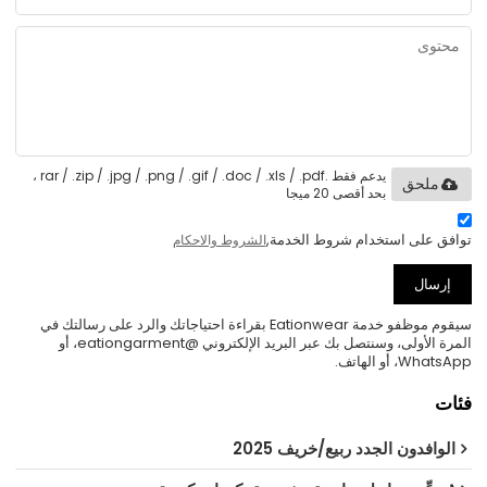
يدعم فقط .rar / .zip / .jpg / .png / .gif / .doc / .xls / .pdf ،
ملحق
بحد أقصى 20 ميجا
توافق على استخدام شروط الخدمة,
الشروط والاحكام
إرسال
سيقوم موظفو خدمة Eationwear بقراءة احتياجاتك والرد على رسالتك في
المرة الأولى، وسنتصل بك عبر البريد الإلكتروني @eationgarment، أو
WhatsApp، أو الهاتف.
فئات
الوافدون الجدد ربيع/خريف 2025