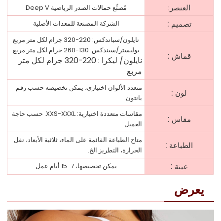
العنصر:
مُصنِّع حمالات الصدر الرياضية Deep V
:
تصميم
الشركة المصنعة للمعدات الأصلية
نايلون/سباندكس: 220-320 جرام لكل متر مربع
بوليستر/سبندكس: 130-260 جرام لكل متر مربع
:
قماش
نايلون/
ليكرا
:
220-320 جرام لكل متر
مربع
متعدد الألوان اختياري، يمكن تخصيصه حسب رقم
:
لون
بانتون.
مقاسات متعددة اختيارية: XXS-XXXL. حسب حاجة
:
مقاس
العميل
متاح الطباعة القائمة على الماء، ثلاثية الأبعاد، نقل
:
الطباعة
الحرارة، التطريز الخ.
:
عينة
يمكن تخصيصها، 7-15 أيام عمل
يعرض