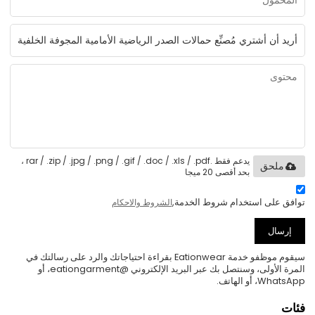
يدعم فقط .rar / .zip / .jpg / .png / .gif / .doc / .xls / .pdf ،
ملحق
بحد أقصى 20 ميجا
توافق على استخدام شروط الخدمة,
الشروط والاحكام
إرسال
سيقوم موظفو خدمة Eationwear بقراءة احتياجاتك والرد على رسالتك في
المرة الأولى، وسنتصل بك عبر البريد الإلكتروني @eationgarment، أو
WhatsApp، أو الهاتف.
فئات