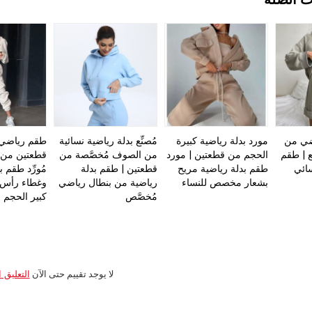
ي من
مورد بدلة رياضية كبيرة
مُصنِّع بدلة رياضية نسائية
طقم رياضي 
ع | طقم
الحجم من قطعتين | مورد
من الصوف مُخصَّصة من
قطعتين من ال
ائي
طقم بدلة رياضية مريح
قطعتين | طقم بدلة
مُورِّد طقم 
بشعار مخصص للنساء
رياضية من بنطال رياضي
وغطاء رأس
مُخصَّص
كبير الحجم 
لا يوجد تقييم حتى الآن
التعليق ا