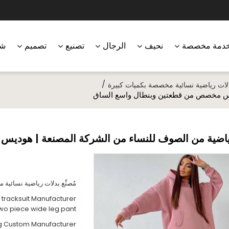
دمة مخصصة
نحيف
الرجال
تصنيع
تصميم
شر
/
بدلات رياضية نسائية مخصصة بكميات كبيرة
ديس مخصص من قطعتين وبنطال واسع الساق
ياضية من الصوف للنساء من الشركة المصنعة | هودي
مُصنِّع بدلات رياضية نسائية
 tracksuit Manufacturer
wo piece wide leg pant
ng Custom Manufacturer