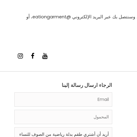
سيقوم موظفو خدمة Eationwear بقراءة احتياجاتك والرد على رسالتك في المرة الأولى، وسنتصل بك عبر البريد الإلكتروني @eationgarment، أو
الرجاء ارسال رسالة إلينا