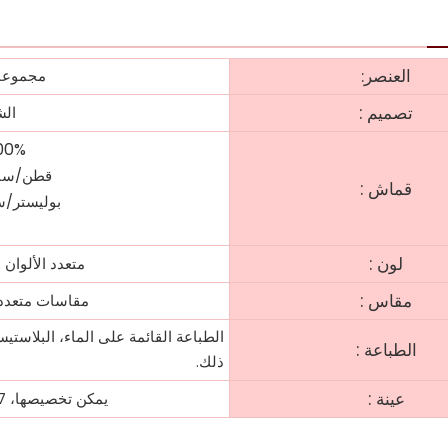
العنصر:
مجموعات
:
تصميم
الش
100% ق
قطن/سبندكس: 160-220 
:
قماش
بوليستر/سبندكس: 130-60
:
لون
متعدد الألوان
:
مقاس
مقاسات متعددة اختيارية: XXXL
الطباعة القائمة على الماء، البلاستيسو
:
الطباعة
ذلك.
:
عينة
يمكن تخصيصها، 7-15 أيام عمل، الحد الأدنى لكمية الطلب: 300