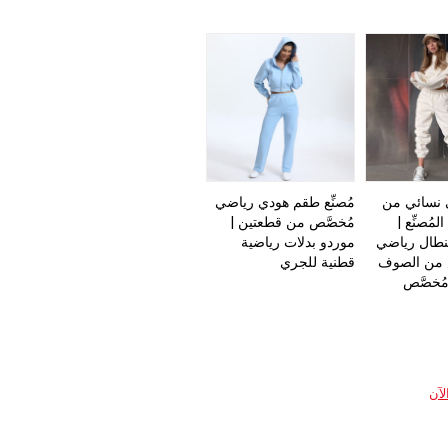
نسائي من
مُصنِّع طقم هودي رياضي
مُصنِّع |
مُخصَّص من قطعتين |
بنطال رياضي
موردو بدلات رياضية
 من الصوف
قطنية للجري
مُخصَّص
لآن