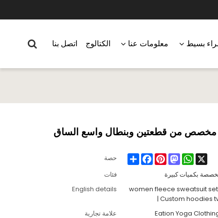
اء بسيط
معلومات عنا
الكتالوج
اتصل بنا
س مخصص من قطعتين وبنطال واسع الساق
Share
Facebook
Pinterest
Mastodon
WhatsApp
X
حصة
 مخصصة بكميات كبيرة
فئات
English details
women fleece sweatsuit set
| Custom hoodies t
Eation Yoga Clothi
علامة تجارية