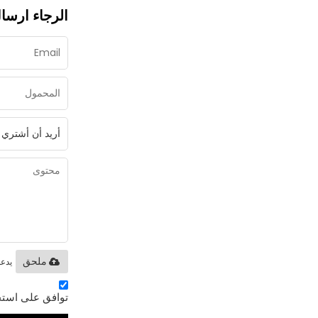
الرجاء ارسال
يدعم فقط .oc / .xls / .pdf
ملحق
توافق على استخ