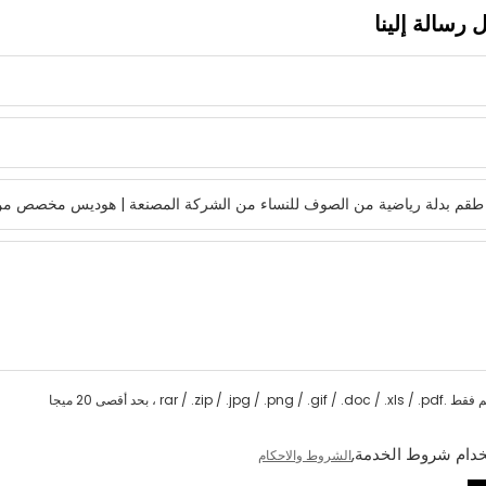
 رسالة إلينا
rar / .zip / .jpg / .png / .gif / .d ، بحد أقصى 20 ميجا
دام شروط الخدمة,
الشروط والاحكام