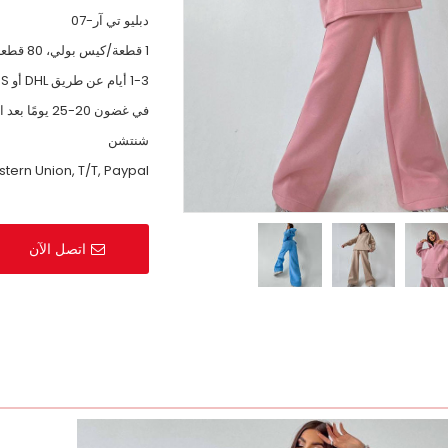
دبليو تي آر-07
1 قطعة/كيس بولي، 80 قطعة/كرتون
1-3 أيام عن طريق DHL أو UPS.
في غضون 20-25 يومًا بعد استلام الدفع
شنتشن
tern Union, T/T, Paypal
اتصل الآن