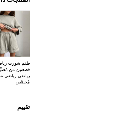
طقم شورت رياض
قطعتين من مُصنِّ
رياضي رياضي نس
مُخصَّص
تقييم