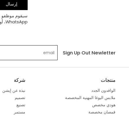
إرسال
WhatsApp، أو الهاتف.
Sign Up Out Newletter
منتجات
شركة
الوافدون الجدد
نبذة عن إيشن
ملابس اليوغا المهنية المخصصة
تصميم
هودي مخصص
تصنيع
قمصان مخصصة
مستمر