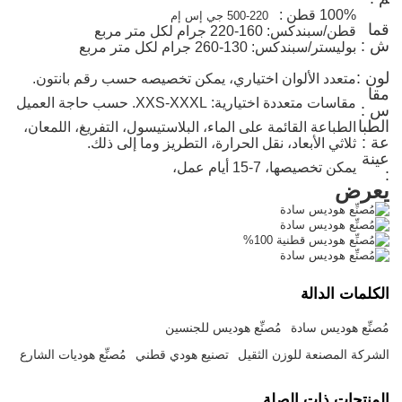
100% قطن
:
220-500 جي إس إم
قما
قطن/سبندكس: 160-220 جرام لكل متر مربع
ش
:
بوليستر/سبندكس: 130-260 جرام لكل متر مربع
لون
:
متعدد الألوان اختياري، يمكن تخصيصه حسب رقم بانتون.
مقا
مقاسات متعددة اختيارية: XXS-XXXL. حسب حاجة العميل
س
:
الطبا
الطباعة القائمة على الماء، البلاستيسول، التفريغ، اللمعان،
عة
:
ثلاثي الأبعاد، نقل الحرارة، التطريز وما إلى ذلك.
عينة
يمكن تخصيصها، 7-15 أيام عمل،
:
يعرض
الكلمات الدالة
مُصنِّع هوديس سادة
مُصنِّع هوديس للجنسين
الشركة المصنعة للوزن الثقيل
تصنيع هودي قطني
مُصنِّع هوديات الشارع
المنتجات ذات الصلة