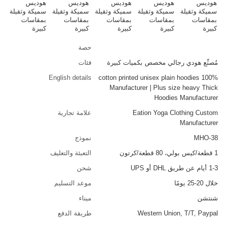
حصة
مُصنِّع هودي رجالي مخصص بكميات كبيرة
فئات
English details
100% cotton printed unisex plain hoodies
Manufacturer | Plus size heavy Thick
Hoodies Manufacturer
Eation Yoga Clothing Custom
علامة تجارية
Manufacturer
MHO-38
نموذج
1 قطعة/كيس بولي، 80 قطعة/كرتون
التعبئة والتغليف
1-3 أيام عن طريق DHL أو UPS
شحن
خلال 20-25 يومًا
موعد التسليم
شنتشن
ميناء
Western Union, T/T, Paypal
طريقة الدفع