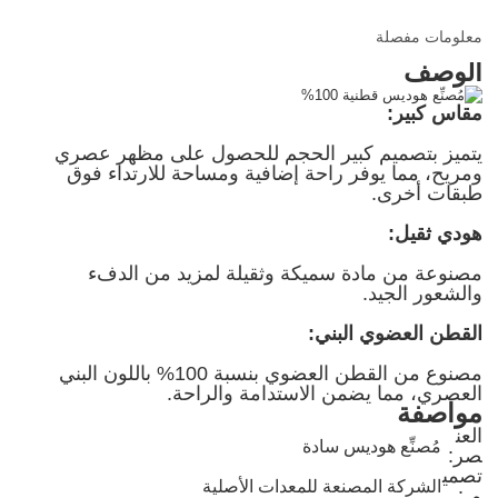
معلومات مفصلة
الوصف
مقاس كبير:
يتميز بتصميم كبير الحجم للحصول على مظهر عصري
ومريح، مما يوفر راحة إضافية ومساحة للارتداء فوق
طبقات أخرى.
هودي ثقيل:
مصنوعة من مادة سميكة وثقيلة لمزيد من الدفء
والشعور الجيد.
القطن العضوي البني:
مصنوع من القطن العضوي بنسبة 100% باللون البني
العصري، مما يضمن الاستدامة والراحة.
مواصفة
العن
مُصنِّع هوديس سادة
صر:
تصمي
الشركة المصنعة للمعدات الأصلية
م
: