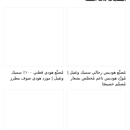
مُصنِّع هوديس رجالي سميك وثقيل |
مُصنِّع هودي قطني ١٠٠٪ سميك
مُورِّد هوديس ناعم مُخصَّص بشعار
وثقيل | مورد هودي صوف مطرز
مُصمَّم خصيصًا