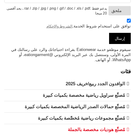
يدعم فقط .rar / .zip / .jpg / .png / .gif / .doc / .xls / .pdf ، بحد أقصى
ملحق
20 ميجا
توافق على استخدام شروط الخدمة,
الشروط والاحكام
إرسال
سيقوم موظفو خدمة Eationwear بقراءة احتياجاتك والرد على رسالتك في
المرة الأولى، وسنتصل بك عبر البريد الإلكتروني @eationgarment، أو
WhatsApp، أو الهاتف.
فئات
الوافدون الجدد ربيع/خريف 2025
مُصنِّع سراويل رياضية مخصصة بكميات كبيرة
مُصنِّع حمالات الصدر الرياضية المخصصة بكميات كبيرة
مُصنِّع مجموعات رياضية مُخصَّصة بكميات كبيرة
مُصنِّع هوديات مخصصة بالجملة