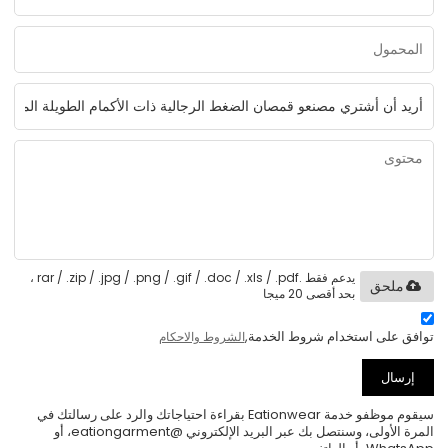
يدعم فقط .rar / .zip / .jpg / .png / .gif / .doc / .xls / .pdf ،
ملحق
بحد أقصى 20 ميجا
توافق على استخدام شروط الخدمة,
الشروط والاحكام
إرسال
سيقوم موظفو خدمة Eationwear بقراءة احتياجاتك والرد على رسالتك في
المرة الأولى، وسنتصل بك عبر البريد الإلكتروني @eationgarment، أو