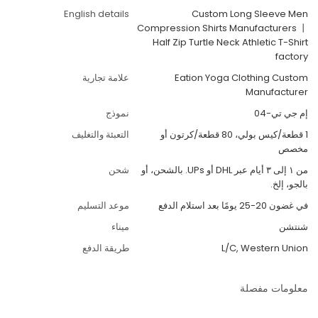
English details
Custom Long Sleeve Men
Compression Shirts Manufacturers 丨
Half Zip Turtle Neck Athletic T-Shirt
factory
Eation Yoga Clothing Custom
علامة تجارية
Manufacturer
إم جي تي-04
نموذج
1 قطعة/كيس بولي، 80 قطعة/كرتون أو
التعبئة والتغليف
مخصص
من ١ إلى ٣ أيام عبر DHL أو UPs. بالشحن، أو
شحن
بالجو، إلخ.
في غضون 20-25 يومًا بعد استلام الدفع
موعد التسليم
شنتشن
ميناء
L/C, Western Union
طريقة الدفع
معلومات مفصلة