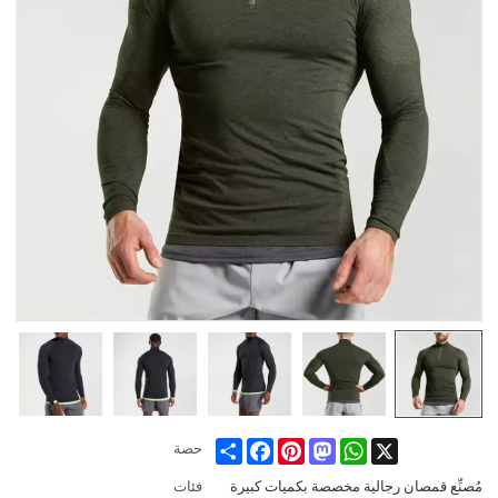
Share
Facebook
Pinterest
Mastodon
WhatsApp
X
حصة
مُصنِّع قمصان رجالية مخصصة بكميات كبيرة
فئات