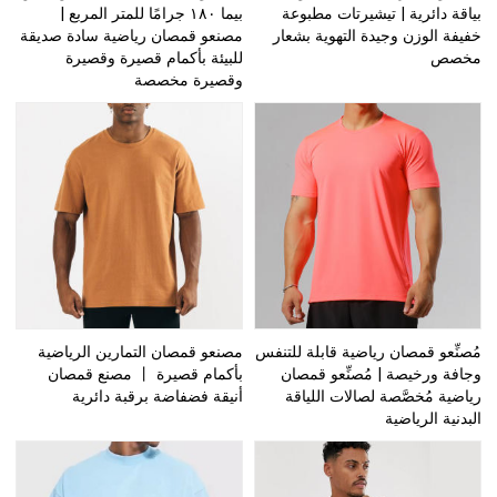
بياقة دائرية | تيشيرتات مطبوعة
بيما ١٨٠ جرامًا للمتر المربع |
خفيفة الوزن وجيدة التهوية بشعار
مصنعو قمصان رياضية سادة صديقة
مخصص
للبيئة بأكمام قصيرة وقصيرة
وقصيرة مخصصة
مُصنِّعو قمصان رياضية قابلة للتنفس
مصنعو قمصان التمارين الرياضية
وجافة ورخيصة | مُصنِّعو قمصان
بأكمام قصيرة 丨 مصنع قمصان
رياضية مُخصَّصة لصالات اللياقة
أنيقة فضفاضة برقبة دائرية
البدنية الرياضية