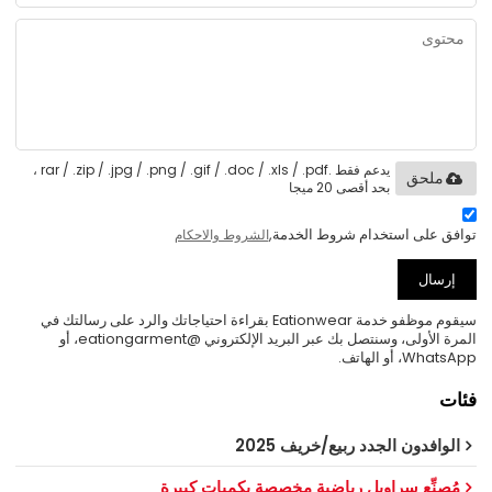
يدعم فقط .rar / .zip / .jpg / .png / .gif / .doc / .xls / .pdf ،
ملحق
بحد أقصى 20 ميجا
توافق على استخدام شروط الخدمة,
الشروط والاحكام
إرسال
سيقوم موظفو خدمة Eationwear بقراءة احتياجاتك والرد على رسالتك في
المرة الأولى، وسنتصل بك عبر البريد الإلكتروني @eationgarment، أو
WhatsApp، أو الهاتف.
فئات
الوافدون الجدد ربيع/خريف 2025
مُصنِّع سراويل رياضية مخصصة بكميات كبيرة