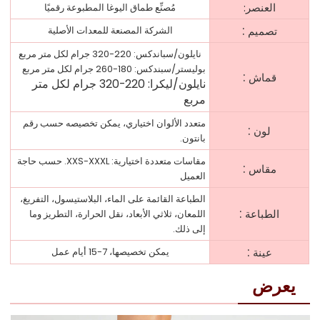
العنصر:
مُصنِّع طماق اليوغا المطبوعة رقميًا
:
تصميم
الشركة المصنعة للمعدات الأصلية
نايلون/سباندكس: 220-320 جرام لكل متر مربع
بوليستر/سبندكس: 180-260 جرام لكل متر مربع
:
قماش
نايلون/ليكرا: 220-320 جرام لكل متر
مربع
متعدد الألوان اختياري، يمكن تخصيصه حسب رقم
:
لون
بانتون.
مقاسات متعددة اختيارية: XXS-XXXL. حسب حاجة
:
مقاس
العميل
الطباعة القائمة على الماء، البلاستيسول، التفريغ،
:
الطباعة
اللمعان، ثلاثي الأبعاد، نقل الحرارة، التطريز وما
إلى ذلك.
:
عينة
يمكن تخصيصها، 7-15 أيام عمل
يعرض