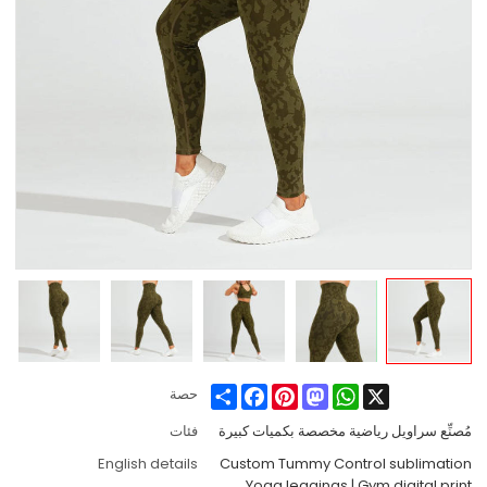
Share
Facebook
Pinterest
Mastodon
WhatsApp
X
حصة
مُصنِّع سراويل رياضية مخصصة بكميات كبيرة
فئات
English details
Custom Tummy Control sublimation
Yoga leggings | Gym digital print