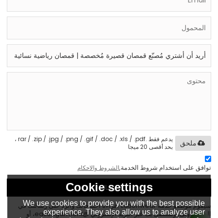
يدعم فقط .rar / .zip / .jpg / .png / .gif / .doc / .xls / .pdf ،
ملحق
بحد أقصى 20 ميجا
توافق على استخدام شروط الخدمة,
الشروط والاحكام
Cookie settings
إرسال
We use cookies to provide you with the best possible
سيقوم موظفو خدمة Eationwear بقراءة احتياجاتك والرد على رسالتك في
experience. They also allow us to analyze user
المرة الأولى، وسنتصل بك عبر البريد الإلكتروني @eationgarment، أو