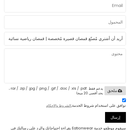
يدعم فقط .rar / .zip / .jpg / .png / .gif / .doc / .xls / .pdf ،
ملحق
بحد أقصى 20 ميجا
توافق على استخدام شروط الخدمة,
الشروط والاحكام
إرسال
سيقوم موظفو خدمة Eationwear بقراءة احتياجاتك والرد على رسالتك في