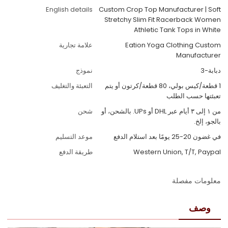
English details
Custom Crop Top Manufacturer | Soft
Stretchy Slim Fit Racerback Women
Athletic Tank Tops in White
Eation Yoga Clothing Custom
علامة تجارية
Manufacturer
دبابة-3
نموذج
1 قطعة/كيس بولي، 80 قطعة/كرتون أو يتم
التعبئة والتغليف
تعبئتها حسب الطلب
من ١ إلى ٣ أيام عبر DHL أو UPs. بالشحن، أو
شحن
بالجو، إلخ.
في غضون 20-25 يومًا بعد استلام الدفع
موعد التسليم
Western Union, T/T, Paypal
طريقة الدفع
معلومات مفصلة
وصف