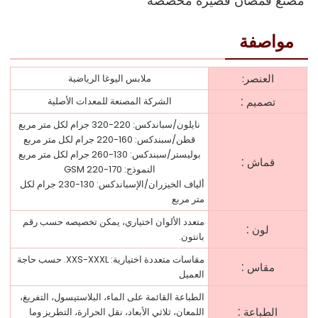
مُصنِّع قمصان قصيرة مخصصة
مواصفة
العنصر:
ملابس اليوغا الرياضية
:
تصميم
الشركة المصنعة للمعدات الأصلية
نايلون/سباندكس: 220-320 جرام لكل متر مربع
قطن/سبندكس: 160-220 جرام لكل متر مربع
بوليستر/سبندكس: 130-260 جرام لكل متر مربع
:
قماش
النموذج: 170-220 GSM
ألياف الخيزران/الإسباندكس: 130-230 جرام لكل
متر مربع
متعدد الألوان اختياري، يمكن تخصيصه حسب رقم
:
لون
بانتون.
مقاسات متعددة اختيارية: XXS-XXXL. حسب حاجة
:
مقاس
العميل
الطباعة القائمة على الماء، البلاستيسول، التفريغ،
:
الطباعة
اللمعان، ثلاثي الأبعاد، نقل الحرارة، التطريز وما