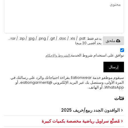
يدعم فقط .rar / .zip / .jpg / .png / .gif / .doc / .xls / .pdf ،
ملحق
بحد أقصى 20 ميجا
توافق على استخدام شروط الخدمة,
الشروط والاحكام
إرسال
سيقوم موظفو خدمة Eationwear بقراءة احتياجاتك والرد على رسالتك في
المرة الأولى، وسنتصل بك عبر البريد الإلكتروني @eationgarment، أو
WhatsApp، أو الهاتف.
فئات
الوافدون الجدد ربيع/خريف 2025
مُصنِّع سراويل رياضية مخصصة بكميات كبيرة