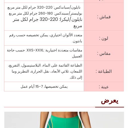
نايلون/سباندكس: 220-320 جرام لكل متر مربع
بوليستر/سبندكس: 180-260 جرام لكل متر مربع
:
قماش
نايلون/ليكرا: 220-320 جرام لكل متر
مربع
متعدد الألوان اختياري، يمكن تخصيصه حسب رقم
:
لون
بانتون.
مقاسات متعددة اختيارية: XXS-XXXL. حسب حاجة
:
مقاس
العميل
الطباعة القائمة على الماء، البلاستيسول، التفريغ،
:
الطباعة
اللمعان، ثلاثي الأبعاد، نقل الحرارة، التطريز وما
إلى ذلك.
:
عينة
يمكن تخصيصها، 7-15 أيام عمل
يعرض